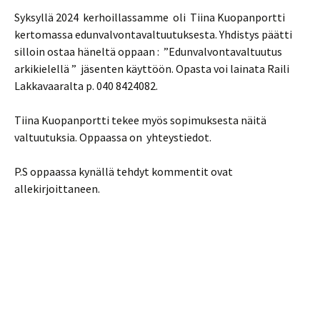
Syksyllä 2024 kerhoillassamme oli Tiina Kuopanportti
kertomassa edunvalvontavaltuutuksesta. Yhdistys päätti
silloin ostaa häneltä oppaan : ”Edunvalvontavaltuutus
arkikielellä ” jäsenten käyttöön. Opasta voi lainata Raili
Lakkavaaralta p. 040 8424082.
Tiina Kuopanportti tekee myös sopimuksesta näitä
valtuutuksia. Oppaassa on yhteystiedot.
P.S oppaassa kynällä tehdyt kommentit ovat
allekirjoittaneen.