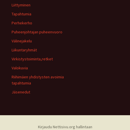
Liittyminen
Tapahtumia
Perhekerho
Puheenjohtajan puheenvuoro
Välinejakelu
Liikuntaryhmät
Virkistystoiminta,retket
Valokuvia
Riihimäen yhdistysten avoimia
tapahtumia
Jäsenedut
Kirjaudu Nettisivu.org hallintaan