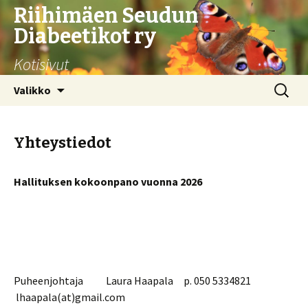
Riihimäen Seudun
Diabeetikot ry
Kotisivut
Siirry
Haku:
Valikko
sisältöön
Yhteystiedot
Hallituksen kokoonpano vuonna 2026
Puheenjohtaja Laura Haapala p. 050 5334821
lhaapala(at)gmail.com