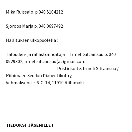
Mika Ruissalo p.040 5104212
Sjöroos Marja p. 040 0697492
Hallituksen ulkopuolella :
Talouden- ja rahastonhoitaja Irmeli Siltainsuu p. 040
0929302, irmelisiltainsuu(at)gmail.com
Postiosoite: Irmeli Siltainsuu /
Riihimäen Seudun Diabeetikot ry,
Vehmaksentie 6. C. 14, 11910 Riihimäki
TIEDOKSI JÄSENILLE !