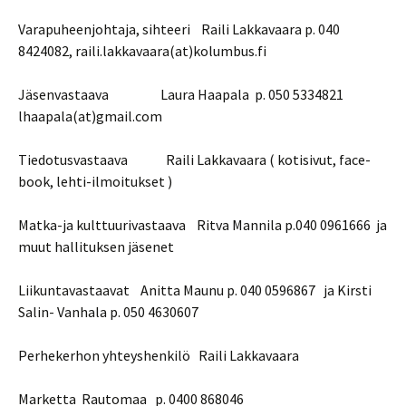
Varapuheenjohtaja, sihteeri Raili Lakkavaara p. 040
8424082, raili.lakkavaara(at)kolumbus.fi
Jäsenvastaava Laura Haapala p. 050 5334821
lhaapala(at)gmail.com
Tiedotusvastaava Raili Lakkavaara ( kotisivut, face-
book, lehti-ilmoitukset )
Matka-ja kulttuurivastaava Ritva Mannila p.040 0961666 ja
muut hallituksen jäsenet
Liikuntavastaavat Anitta Maunu p. 040 0596867 ja Kirsti
Salin- Vanhala p. 050 4630607
Perhekerhon yhteyshenkilö Raili Lakkavaara
Marketta Rautomaa p. 0400 868046