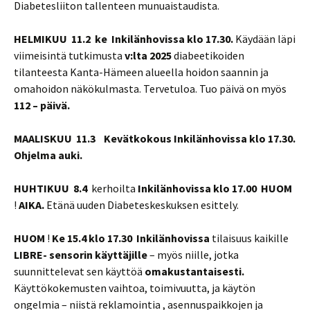
Diabetesliiton tallenteen munuaistaudista.
HELMIKUU 11.2 ke Inkilänhovissa klo 17.30.
Käydään läpi
viimeisintä tutkimusta
v:lta 2025
diabeetikoiden
tilanteesta Kanta-Hämeen alueella hoidon saannin ja
omahoidon näkökulmasta. Tervetuloa. Tuo päivä on myös
112 – päivä.
MAALISKUU 11.3 Kevätkokous Inkilänhovissa klo 17.30.
Ohjelma auki.
HUHTIKUU 8.4
kerhoilta
Inkilänhovissa klo 17.00
HUOM
!
AIKA.
Etänä uuden Diabeteskeskuksen esittely.
HUOM
!
Ke 15.4 klo 17.30
Inkilänhovissa
tilaisuus kaikille
LIBRE- sensorin käyttäjille
– myös niille, jotka
suunnittelevat sen käyttöä
omakustantaisesti.
Käyttökokemusten vaihtoa, toimivuutta, ja käytön
ongelmia – niistä reklamointia , asennuspaikkojen ja