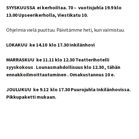
SYYSKUUSSA
ei kerhoiltaa. 70 – vuotisjuhla 19.9 klo
13.00 Upseerikerholla, Viestikatu 10.
Ohjelmia vielä puuttuu. Päivitämme heti, kun valmistuu.
LOKAKUU
ke 14.10
klo 17.30 Inkilänhovi
MARRASKUU
ke 11.11 klo 12.30 Teatterihotelli
syyskokous
.
Lounasmahdollisuus klo 12.30 , tähän
ennakkoilmoittautuminen . Omakustannus 10 e.
JOULUKUU
ke 9.12
klo 17.30 Puurojuhla Inkilänhovissa.
Pikkupaketti mukaan.