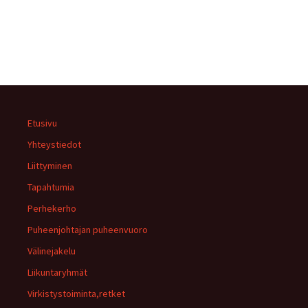
Etusivu
Yhteystiedot
Liittyminen
Tapahtumia
Perhekerho
Puheenjohtajan puheenvuoro
Välinejakelu
Liikuntaryhmät
Virkistystoiminta,retket