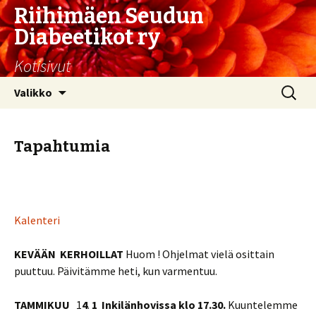
Riihimäen Seudun
Diabeetikot ry
Kotisivut
Siirry
Haku:
Valikko
sisältöön
Tapahtumia
Kalenteri
KEVÄÄN KERHOILLAT
Huom ! Ohjelmat vielä osittain
puuttuu. Päivitämme heti, kun varmentuu.
TAMMIKUU
1
4
.
1 Inkilänhovissa klo 17.30.
Kuuntelemme