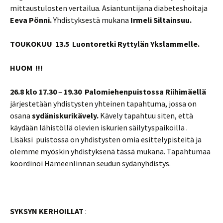
mittaustulosten vertailua. Asiantuntijana diabeteshoitaja
Eeva Pönni.
Yhdistyksestä mukana
Irmeli Siltainsuu.
TOUKOKUU 13.5 Luontoretki Ryttylän Ykslammelle.
HUOM
!!!
26.8 klo 17.30
–
19.30
Palomiehenpuistossa Riihimäellä
järjestetään yhdistysten yhteinen tapahtuma, jossa on
osana
sydäniskurikävely.
Kävely tapahtuu siten, että
käydään lähistöllä olevien iskurien säilytyspaikoilla .
Lisäksi puistossa on yhdistysten omia esittelypisteitä ja
olemme myöskin yhdistyksenä tässä mukana. Tapahtumaa
koordinoi Hämeenlinnan seudun sydänyhdistys.
SYKSYN KERHOILLAT
: