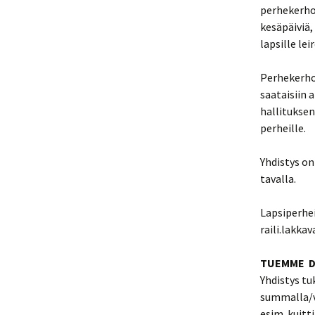
perhekerho.
kesäpäiviä,
lapsille leir
Perhekerho
saataisiin 
hallituksen
perheille.
Yhdistys on
tavalla.
Lapsiperhei
raili.lakka
TUEMM
Yhdistys t
summalla/v
esim. kuitt