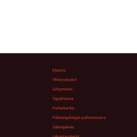
Etusivu
Yhteystiedot
Liittyminen
Tapahtumia
Perhekerho
Puheenjohtajan puheenvuoro
Välinejakelu
Liikuntaryhmät