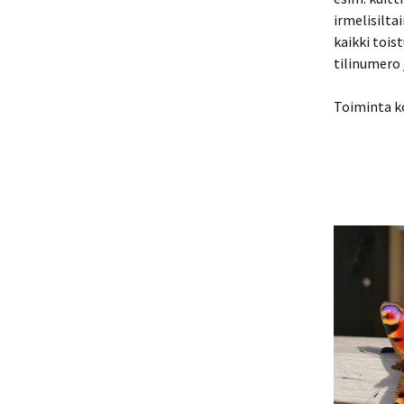
irmelisilt
kaikki tois
tilinumero
Toiminta k