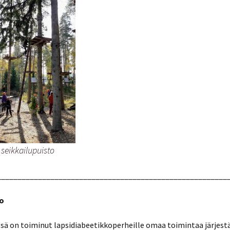
 seikkailupuisto
________________________________________________________
o
sä on toiminut lapsidiabeetikkoperheille omaa toimintaa järjest