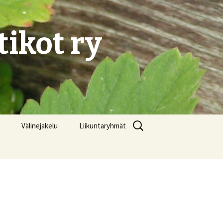
ikot ry
Haku:
Välinejakelu
Liikuntaryhmät