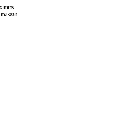
mioimme
tä mukaan