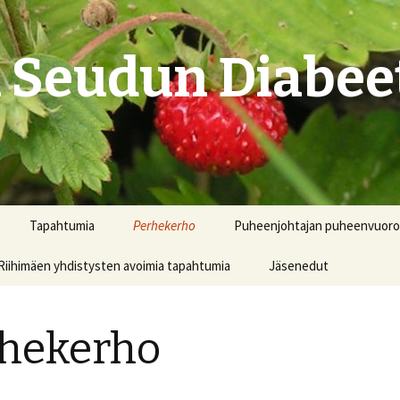
 Seudun Diabeet
Tapahtumia
Perhekerho
Puheenjohtajan puheenvuoro
Riihimäen yhdistysten avoimia tapahtumia
Jäsenedut
hekerho