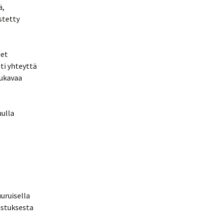
ä,
stetty
eet
sti yhteyttä
mukavaa
uulla
MINTAA
uruisella
astuksesta