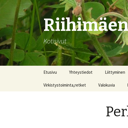
Riihimäen
Kotisivut
Siirry
Etusivu
Yhteystiedot
Liittyminen
sisältöön
Virkistystoiminta,retket
Valokuvia
Per