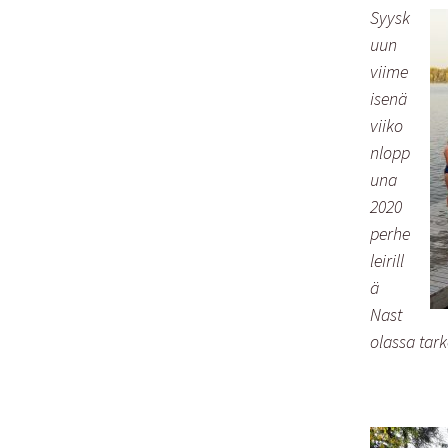
Syysk
uun
viime
isenä
viiko
nlopp
una
2020
perhe
leirill
ä
Nast
olassa tark