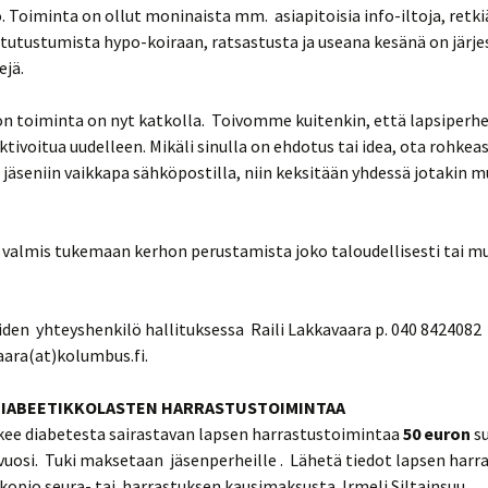
 Toiminta on ollut moninaista mm. asiapitoisia info-iltoja, retki
 tutustumista hypo-koiraan, ratsastusta ja useana kesänä on järje
ejä.
n toiminta on nyt katkolla. Toivomme kuitenkin, että lapsiperh
aktivoitua uudelleen. Mikäli sinulla on ehdotus tai idea, ota rohkea
 jäseniin vaikkapa sähköpostilla, niin keksitään yhdessä jotakin 
 valmis tukemaan kerhon perustamista joko taloudellisesti tai m
den yhteyshenkilö hallituksessa Raili Lakkavaara p. 040 8424082
vaara(at)kolumbus.fi.
E DIABEETIKKOLASTEN HARRASTUSTOI
ukee diabetesta sairastavan lapsen harrastustoimintaa
50 euron
su
uosi. Tuki maksetaan jäsenperheille . Lähetä tiedot lapsen harr
ikopio seura- tai harrastuksen kausimaksusta Irmeli Siltainsuu