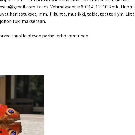
ainsuu@gmail.com tai os. Vehmaksentie 6 .C.14 ,11910 Rmk . Huo
tuvat harrastukset, mm. liikunta, musiikki, taide, teatteri ym. Lii
 johon tuki maksetaan.
orvaa tauolla olevan perhekerhotoiminnan.