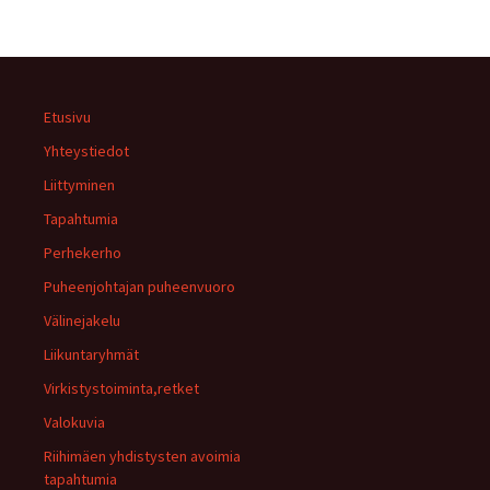
Etusivu
Yhteystiedot
Liittyminen
Tapahtumia
Perhekerho
Puheenjohtajan puheenvuoro
Välinejakelu
Liikuntaryhmät
Virkistystoiminta,retket
Valokuvia
Riihimäen yhdistysten avoimia
tapahtumia