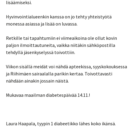
lisäämiseksi.
Hyvinvointialueenkin kanssa on jo tehty yhteistyötä
monessa asiassa ja lisää on luvassa.
Retkille tai tapahtumiin ei viimeaikoina ole ollut kovin
paljon ilmoittautuneita, vaikka niitäkin sähköpostilla
tehdyllä jäsenkyselyssä toivottiin.
Viikon sisällä meidät voi nähdä apteekissa, syyskokouksessa
ja Riihimäen sairaalalla parikin kertaa. Toivottavasti
nähdään ainakin jossain näistä.
Mukavaa maailman diabetespäivää 14.11.!
Laura Haapala, tyypin 1 diabeetikko lähes koko ikänsä.