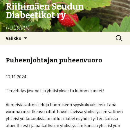
Riihimäen Seudun
Diabeetikot ry
Kotisivut
Siirry
Haku:
Valikko
sisältöön
Puheenjohtajan puheenvuoro
12.11.2024
Tervehdys jäsenet ja yhdistyksestä kiinnostuneet!
Viimeisiä valmisteluja huomiseen syyskokoukseen. Tänä
vuonna on selkeästi ollut havaittavissa yhdistysten välinen
yhteistyö kokouksia on ollut diabetesyhdistysten kanssa
alueellisesti ja paikallisten yhdistysten kanssa yhteistyön